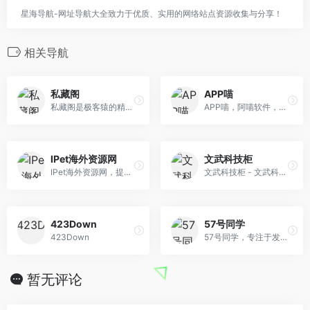
星海导航-网址导航大全致力于优质、实用的网络站点资源收集与分享！
相关导航
私藏阁
APP喵
私藏阁是极客猿的精品资源分享站，提供精选优秀软件、app、工具、网站分享！ 所有下载资源都是经过亲测可用的，无广告，无恶意软件、无病毒，可放心使用!
APP喵，阿喵软件，软件猫，发现互联网有趣好用软件资源，精选软件资源分享下载站，分享好玩有趣应用，网站，IT科技资讯，资源，站长工具，极客教程等
IPet海外资源网
文武科技柜
IPet海外资源网，提供国外最新社媒APP，热门国外游戏下载，最新社媒注册教程和相关新闻
文武科技柜 - 文武科技社的后花园
423Down
57号同学
423Down
57号同学，专注于发现优质的安卓/IOS/Windows/Linux/mac软件，致力于分享互联网有趣、好玩、实用的软件工具！万物皆可白嫖，恭喜您发现了宝藏网站！
暂无评论