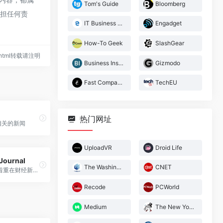
Tom's Guide
Bloomberg
承担任何责
IT Business Edge
Engadget
How-To Geek
SlashGear
30.html转载请注明
Business Insider
Gizmodo
Fast Company
TechEU
热门网址
s相关的新闻
UploadVR
Droid Life
 Journal
The Washington Post-Technology
CNET
华尔街日报，着重在财经新闻的报道
Recode
PCWorld
Medium
The New Yorker