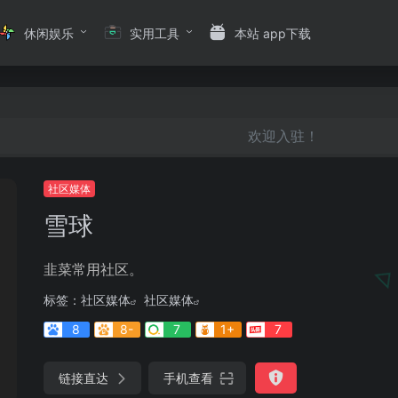
休闲娱乐
实用工具
本站 app下载
欢迎入驻！
社区媒体
雪球
韭菜常用社区。
标签：
社区媒体
社区媒体
8
8-
7
1+
7
链接直达
手机查看