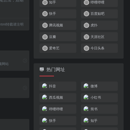
知乎
哔哩哔哩
快手
百度贴吧
91.html转载请注明
腾讯视频
虎扑
豆瓣
天涯社区
爱奇艺
今日头条
频网站
热门网址
抖音
微博
。
西瓜视频
小红书
哔哩哔哩
简书
快手
知乎