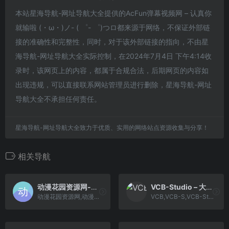
本站星海导航-网址导航大全提供的AcFun弹幕视频网 – 认真你
就输啦 (・ω・)ノ- ( ゜- ゜)つロ都来源于网络，不保证外部链
接的准确性和完整性，同时，对于该外部链接的指向，不由星
海导航-网址导航大全实际控制，在2024年7月4日 下午4:14收
录时，该网页上的内容，都属于合规合法，后期网页的内容如
出现违规，可以直接联系网站管理员进行删除，星海导航-网址
导航大全不承担任何责任。
星海导航-网址导航大全致力于优质、实用的网络站点资源收集与分享！
相关导航
动漫花园资源网-动漫花园镜像站 ~ 動漫花園資源網镜像站 – 動漫愛好者的自由交流平台
VCB-Studio – 大家一起实现的故事！
动漫花园资源网,动漫花园镜像...
VCB,VCB-S,VCB-Studio,动漫,R...