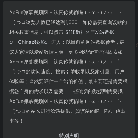
AcFun弹幕视频网 – 认真你就输啦 (・ω・)ノ- ( ゜-
゜)つロ浏览人数已经达到1,330，如你需要查询该站的
相关权重信息，可以点击"
5118数据
""
爱站数据
""
Chinaz数据
"进入；以目前的网站数据参考，建
议大家请以爱站数据为准，更多网站价值评估因素如：
AcFun弹幕视频网 – 认真你就输啦 (・ω・)ノ- ( ゜-
゜)つロ的访问速度、搜索引擎收录以及索引量、用户
体验等；当然要评估一个站的价值，最主要还是需要根
据您自身的需求以及需要，一些确切的数据则需要找
AcFun弹幕视频网 – 认真你就输啦 (・ω・)ノ- ( ゜-
゜)つロ的站长进行洽谈提供。如该站的IP、PV、跳出
率等！
特别声明