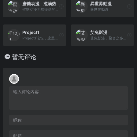
蜜糖动漫 – 溢满热爱，探寻动漫世界的精彩旅程！
異世界動漫
蜜糖动漫为您提供的不仅是一...
異世界動漫
Project1
艾兔影漫
Project1论坛，这里主要有RMXP、RMVX、AGM、RMVX ACE的制作交流区，游戏素材分享区和原创游戏发布区，以及其他一些版块，适合游戏制作爱好者一起参与讨论，共同进步，交流经验，分享成果。
艾兔影漫，聚合众多站点资源
暂无评论