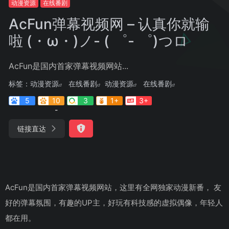
动漫资源
在线番剧
AcFun弹幕视频网 – 认真你就输
啦 (・ω・)ノ- ( ゜- ゜)つロ
AcFun是国内首家弹幕视频网站...
标签：
动漫资源
在线番剧
动漫资源
在线番剧
5
10
3
1+
3+
-
链接直达
AcFun是国内首家弹幕视频网站，这里有全网独家动漫新番， 友
好的弹幕氛围，有趣的UP主，好玩有科技感的虚拟偶像，年轻人
都在用。