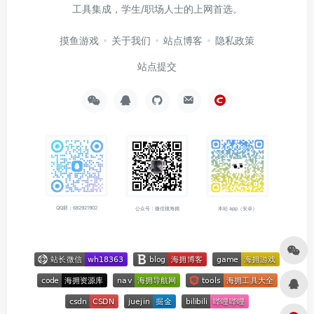
工具集成，学生/职场人士的上网首选。
摸鱼游戏
关于我们
站点博客
隐私政策
站点提交
QQ群：682921902
公众号：微信搜海拥
本站 app（安卓）