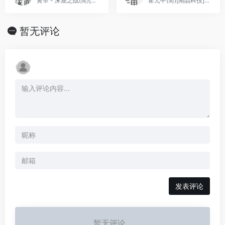
黄帝 - 涿鹿之战(简)[Asder](CN)[ACT](3Mb)
霍元甲(简)[南晶科技](CN)[RPG](4Mb)
暂无评论
发表评论
暂无评论...