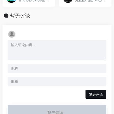
西天取经2(简)[外星科技](CN)[ACT](4Mb)
兔宝宝大冒险[MS汉化+腓特烈修正第三关循环问题](JP)[ACT](2Mb)
暂无评论
发表评论
暂无评论...