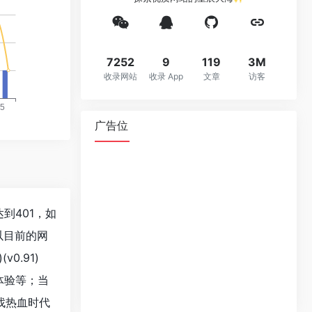
7252
9
119
3M
收录网站
收录 App
文章
访客
广告位
经达到401，如
以目前的网
.91)
户体验等；当
找热血时代