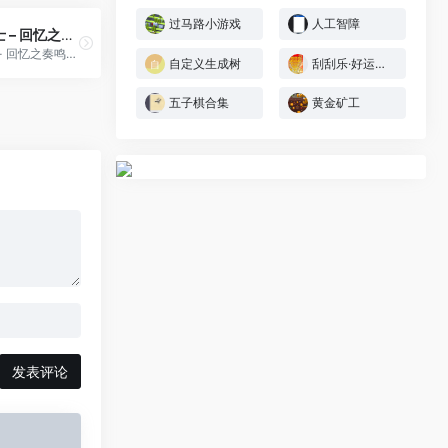
过马路小游戏
人工智障
钢之炼金术士 – 回忆之奏鸣曲[第三世纪](简)(JP)(65.77Mb)
钢之炼金术士 - 回忆之奏鸣曲[第三世纪](简)(JP)(65.77Mb)
自定义生成树
刮刮乐·好运十倍
五子棋合集
黄金矿工
发表评论