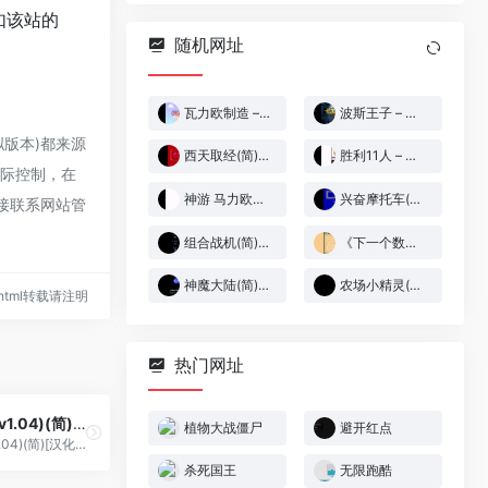
。如该站的
随机网址
瓦力欧制造 – 迷你游戏大合集![Baicj](简)(US)(65.5Mb)
波斯王子 – 时之沙[Flyeyes&灰米&恒星月](简)(US)(64.85Mb)
模拟版本)都来源
西天取经(简)[小天才](CN)[ACT](1Mb)
胜利11人 – 实况足球[Swelin&6lay&Guys&Punkemnx](简)(JP)(64Mb)
实际控制，在
神游 马力欧卡丁车 超级赛道[未发售](简)(64Mb)
兴奋摩托车(简)[F0REVERD](JU)[RAC](0.18Mb)
直接联系网站管
组合战机(简)[高伟](US)[STG](0.5Mb)
《下一个数字》
神魔大陆(简)[晶科泰](CN)[RPG](8Mb)
农场小精灵(简)[南晶科技](CN)[RPG](16Mb)
22.html转载请注明
热门网址
西游记世界(v1.04)(简)[汉化你妹](JP)[ACT](2Mb)
植物大战僵尸
避开红点
西游记世界(v1.04)(简)[汉化你妹](JP)[ACT](2Mb)
杀死国王
无限跑酷