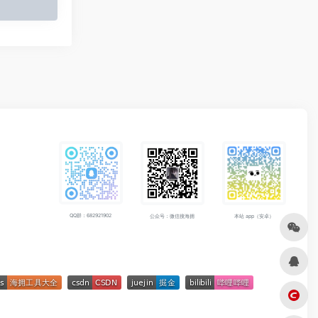
QQ群：682921902
公众号：微信搜海拥
本站 app（安卓）