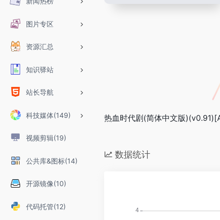
新闻热榜
图片专区
资源汇总
知识驿站
站长导航
科技媒体(149)
热血时代剧(简体中文版)(v0.91)[AX
视频剪辑(19)
数据统计
公共库&图标(14)
开源镜像(10)
代码托管(12)