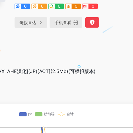
0
0
0
0
0
链接直达
手机查看
I AHE汉化](JP)[ACT](2.5Mb)(可模拟版本)