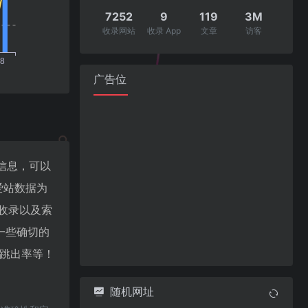
7252
9
119
3M
收录网站
收录 App
文章
访客
广告位
重信息，可以
爱站数据为
擎收录以及索
一些确切的
V、跳出率等！
随机网址