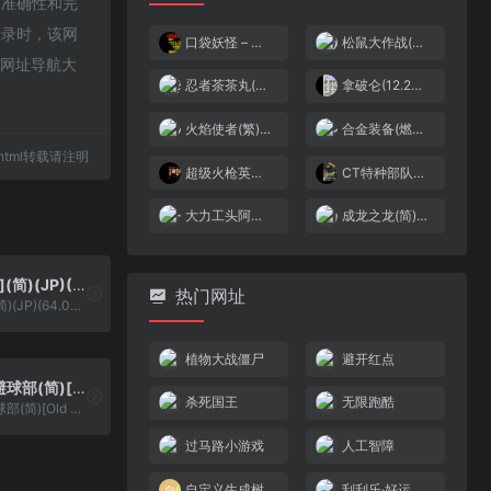
的准确性和完
收录时，该网
口袋妖怪 – 红宝石[口袋妖怪网](386)(简)(JP)(64.58Mb)
松鼠大作战(简)[星空](JP)[ACT](6Mb)
-网址导航大
忍者茶茶丸(v0.9)(简)[高伟](JP)[ACT](0.25Mb)
拿破仑(12.24最终版)[Advance-002](简)(JP)(72Mb)
火焰使者(繁)[恒格电子](JP)[RPG](4Mb)
合金装备(燃烧战车)[AXI AHE](2Mb)
23.html转载请注明
超级火枪英雄[天使汉化组](简)(JP)(64Mb)
CT特种部队2重返战壕[Advance-008](简)(JP)(32Mb)
大力工头阿源君(v1.0)(简)[DMG](JP)[ACT](3Mb)
成龙之龙(简)[俞亮](JP)[ACT](2Mb)
侵略者[TGB](简)(JP)(64.04Mb)
热门网址
侵略者[TGB](简)(JP)(64.04Mb)
植物大战僵尸
避开红点
热血高校躲避球部(简)[Old Liu](JP)[SPG](2Mb)
杀死国王
无限跑酷
热血高校躲避球部(简)[Old Liu](JP)[SPG](2Mb)
过马路小游戏
人工智障
自定义生成树
刮刮乐·好运十倍