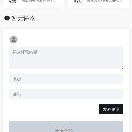
热血高校躲避球部 - 足球篇(简)[热血的鱼缸](JP)[SPG](7Mb)
英雄传奇(简)[恒格电子](JP)[RPG](8Mb)
暂无评论
发表评论
暂无评论...