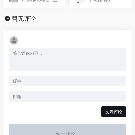
圣诞夜惊魂-南瓜王[Crossztc](像素)[简](JP)(64Mb)
羊毛球逗猫咪
暂无评论
发表评论
暂无评论...