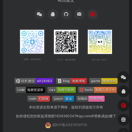
QQ群：682921902
公众号：微信搜海拥
本站 app（安卓）
本站资源全部来源于网络，版权归原版权方所有
如有侵犯您的权益请致邮1836360247#qq.com(#替换成@)撤下
皖ICP备2021010710