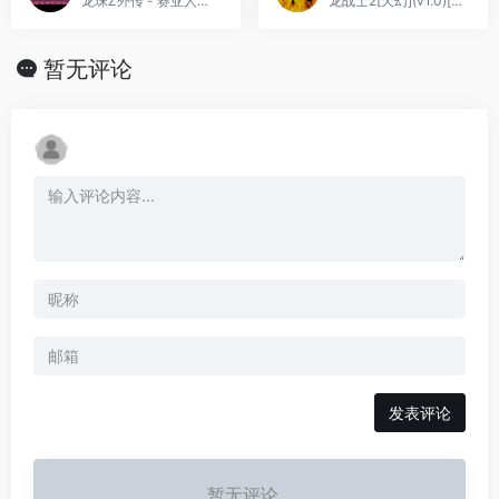
龙珠Z外传 - 赛亚人灭绝计划(简)[恒格电子](JP)[RPG](6Mb)
龙战士2[天幻](v1.0)[简](JP)(36Mb)
暂无评论
发表评论
暂无评论...