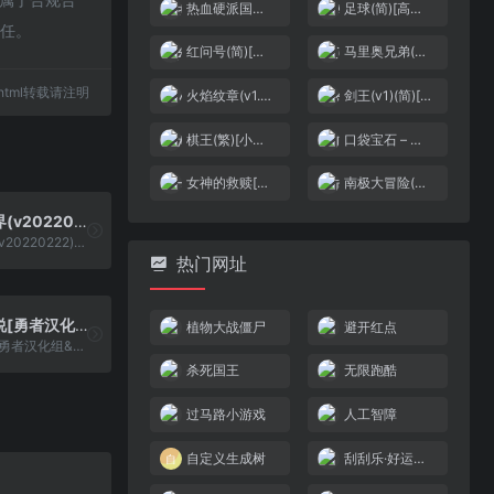
热血硬派国雄君(简)[热血的鱼缸](JP)[ACT](1.12Mb)
足球(简)[高伟](JUE)[SPG](0.31Mb)
责任。
红问号(简)[南通科技](JP)[RPG](4Mb)
马里奥兄弟(简)[Madcell](JUE)[ACT](0.37Mb)
68.html转载请注明
火焰纹章(v1.0)(简)[汉化你妹](JP)[SLG](5Mb)
剑王(v1)(简)[高伟](US)[ACT](2Mb)
棋王(繁)[小天才](CN)[TAB](0.75Mb)
口袋宝石 – 金(简)[南晶科技](CN)[RPG](16Mb)
女神的救赎[外星科技+腓特烈修正](JP)[RPG](5Mb)
南极大冒险(v20100423)(繁)[Nokoh](JP)[ACT](0.25Mb)
哇咿哇咿世界(v20220222)(繁)[Nokoh](JP)[ACT](4Mb)
哇咿哇咿世界(v20220222)(繁)[Nokoh](JP)[ACT](4Mb)
热门网址
新约圣剑传说[勇者汉化组&狼组&天使汉化组](简)(JP)(128Mb)
植物大战僵尸
避开红点
新约圣剑传说[勇者汉化组&狼组&天使汉化组](简)(JP)(128Mb)
杀死国王
无限跑酷
过马路小游戏
人工智障
自定义生成树
刮刮乐·好运十倍