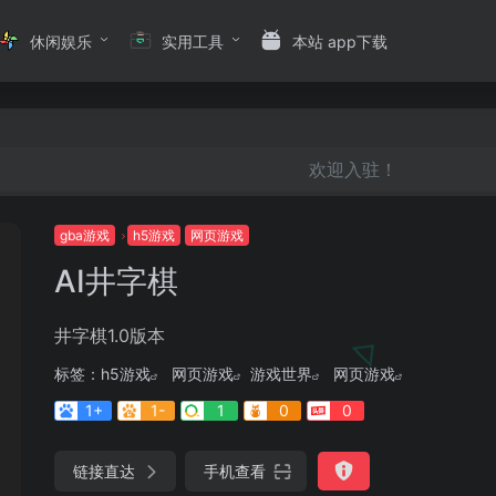
休闲娱乐
实用工具
本站 app下载
欢迎入驻！
gba游戏
h5游戏
网页游戏
AI井字棋
井字棋1.0版本
标签：
h5游戏
网页游戏
游戏世界
网页游戏
1+
1-
1
0
0
链接直达
手机查看