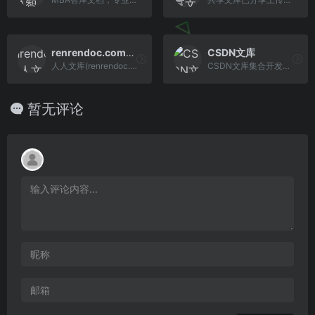
renrendoc.com人人文库
CSDN文库
人人文库(renrendoc.com)美如初恋,人人文库是一个在线文档分享平台。你可以上传设计图纸,研究报告,设计标准,策划管理方案,论文等电子文档，分享最新的行业资讯。
CSDN文库集合开发者所需的优质内容（资源、课程、视频、代码），支持个人，小团队和大机构的快速入驻、资源对接。
暂无评论