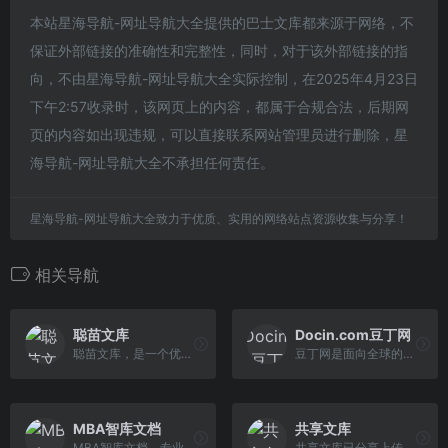
本站星海导航-网址导航大全提供的巴士文库都来源于网络，不
保证外部链接的准确性和完整性，同时，对于该外部链接的指
向，不由星海导航-网址导航大全实际控制，在2025年4月23日
下午2:57收录时，该网页上的内容，都属于合规合法，后期网
页的内容如出现违规，可以直接联系网站管理员进行删除，星
海导航-网址导航大全不承担任何责任。
星海导航-网址导航大全致力于优质、实用的网络站点资源收集与分享！
相关导航
聪苗文库
Docin.com豆丁网
聪苗文库，是一个优秀实用文档分享平台，为大家提供各类常用范文、实用性文档，涵盖作文大全、工作总结、工作计划、策划书、申请书、演讲稿、求职信、各类祝福语、名人名言等，供网友们参考学习。
豆丁网是面向全球的中文社会化阅读分享平台，拥有商业,教育,研究报告,行业资料,学术论文,认证考试,星座,心理学等数亿实用文档和书刊杂志。
MBA智库文档
共享文库
MBA智库文档，专业的管理资源分享平台。分享管理资源，传递管理智慧。
共享文库已分享上传上千万文档,内容涵盖考研资料/公考/资格与职业考试/教育教学/求职简历/实用范文/PPT模板/党团工作/合同模板/专业资料/政务民生等学习类,工作类文档资料,带您开启‘知识共享/知识付费/知识服务’的共享时代。 ,