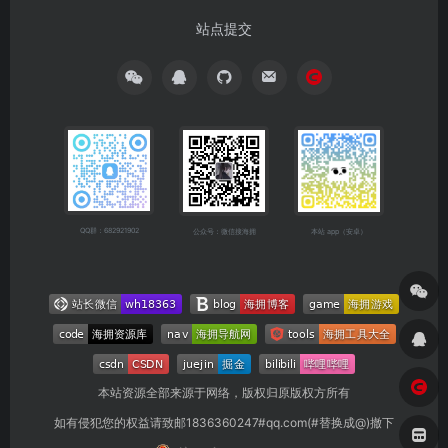
站点提交
QQ群：682921902
公众号：微信搜海拥
本站 app（安卓）
本站资源全部来源于网络，版权归原版权方所有
如有侵犯您的权益请致邮1836360247#qq.com(#替换成@)撤下