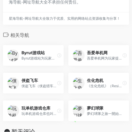
海导航-网址导航大全不承担任何责任。
星海导航-网址导航大全致力于优质、实用的网络站点资源收集与分享！
相关导航
Byrut游戏站
吾爱单机网
Byrut游戏站为玩家提供最新的单机游戏资源下载。
吾爱单机网为玩家提供最新的游戏、攻略、单机游戏资源、汉化资源、游戏补丁。
侠盗飞车
生化危机
侠盗飞车（侠盗猎车手）是由Rockstar Games开发的以犯罪为主题的世界著名游戏，在黑帮的背景下混合了驾驶、枪战、格斗、养成乃至经营的元素。该游戏是《侠盗猎车手》系列游戏的初代作品。游戏中，玩家扮演黑帮分子，通过交火、飙车等方式，来提高自己的“威望”。
《生化危机》（Resident Evil）是由日本CAPCOM公司推出的电子系列单机游戏。游戏成为以丧尸等恐怖元素为主题的游戏中极具影响力的代表作品。生化危机 系列目前共推出了九款正篇游戏，而第十款正在开发中。除了电玩游戏之外，生化危机系列还衍生出了漫画、电影、小说等多种改编作品。
玩单机游戏仓库
夢幻球隊
玩单机游戏仓库也叫玩单机网，提供单机游戏试玩与正版游戏推荐，提供单机游戏下载、游戏修改器下载、steam游戏账号分享。
夢幻球隊之旅一開始，玩家會有一隊由原創球員組成的球隊。這班球員能力一般，所以最好簽入一些新球員。要簽下球員，就必須前往[簽約]。建議查看「標準球員清單」，可在那裡用歡迎獎勵簽下球員 。
暂无评论