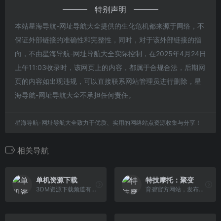
特别声明
本站星海导航-网址导航大全提供的生化危机都来源于网络，不
保证外部链接的准确性和完整性，同时，对于该外部链接的指
向，不由星海导航-网址导航大全实际控制，在2025年4月24日
上午11:03收录时，该网页上的内容，都属于合规合法，后期网
页的内容如出现违规，可以直接联系网站管理员进行删除，星
海导航-网址导航大全不承担任何责任。
星海导航-网址导航大全致力于优质、实用的网络站点资源收集与分享！
相关导航
单机资源下载
特技摩托：聚变
3DM资源下载频道有着最新的游戏资源、辅助工具等，提供了高速下载渠道，简单的安装方式，便捷的反馈渠道，玩家可以自由下载、分享、讨论所有的资源。
育碧官方网站，发布育碧最新游戏新品动态，包括经典单机游戏的发行，次世代的电视游戏大作，战争策略网页游戏公测，3D游戏,触屏游戏，最新游戏试玩等 。其中优秀的作品有《雷曼》(Rayman)、《刺客信条》(Assassin&#x27;s Creed)、《波斯王子》(Prince of Persia)、《细胞分裂》（Tom Clancy&#x27;s Splinter Cell）、《彩虹六号： 围攻》（Rainbow6 siege）等。