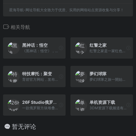
星海导航-网址导航大全致力于优质、实用的网络站点资源收集与分享！
相关导航
黑神话：悟空
红警之家
《黑神话：悟空》，一款由游戏科学开发的西游题材单机·动作·角色扮演游戏。
红警之家是一家红色警戒游戏网站,主要提供红警游戏电脑版下载；包括红警1、红警2、红警3以及各种红色警戒单机MOD（尤里复仇和ghg之辉等版本），红警之家的红警游戏所有版本完美适配win7、win10和win11系统，赶快来下载红警单机版体验吧！
特技摩托：聚变
夢幻球隊
育碧官方网站，发布育碧最新游戏新品动态，包括经典单机游戏的发行，次世代的电视游戏大作，战争策略网页游戏公测，3D游戏,触屏游戏，最新游戏试玩等 。其中优秀的作品有《雷曼》(Rayman)、《刺客信条》(Assassin&#x27;s Creed)、《波斯王子》(Prince of Persia)、《细胞分裂》（Tom Clancy&#x27;s Splinter Cell）、《彩虹六号： 围攻》（Rainbow6 siege）等。
夢幻球隊之旅一開始，玩家會有一隊由原創球員組成的球隊。這班球員能力一般，所以最好簽入一些新球員。要簽下球員，就必須前往[簽約]。建議查看「標準球員清單」，可在那裡用歡迎獎勵簽下球員 。
26F Studio俄罗斯方块
单机资源下载
一款俄罗斯方块堆叠游戏，支持单机和多人模式，可以向好友和全球玩家发起挑战。
3DM资源下载频道有着最新的游戏资源、辅助工具等，提供了高速下载渠道，简单的安装方式，便捷的反馈渠道，玩家可以自由下载、分享、讨论所有的资源。
暂无评论