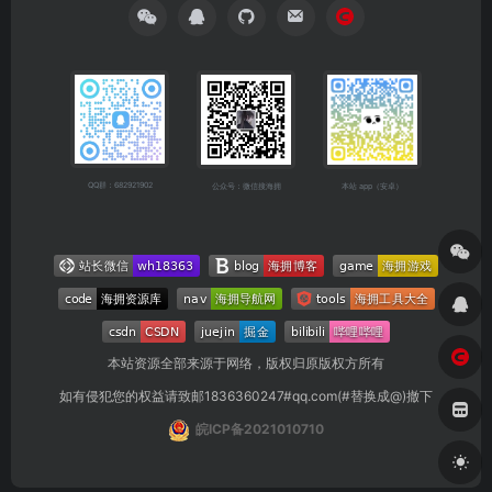
QQ群：682921902
公众号：微信搜海拥
本站 app（安卓）
本站资源全部来源于网络，版权归原版权方所有
如有侵犯您的权益请致邮1836360247#qq.com(#替换成@)撤下
皖ICP备2021010710