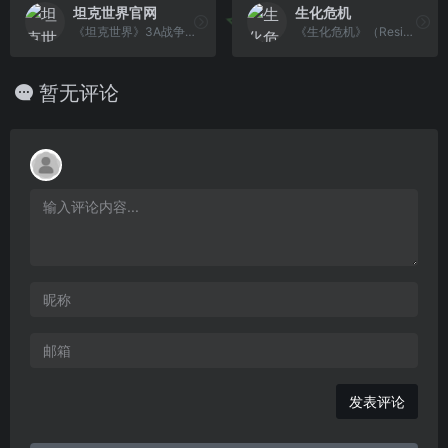
坦克世界官网
生化危机
《坦克世界》3A战争射击网游。各系史实坦克，真实战场还原；极致感官体验，恢弘史诗原声；多人竞技对抗，战术策略制胜；大战场新玩法，享受无穷乐趣。
《生化危机》（Resident Evil）是由日本CAPCOM公司推出的电子系列单机游戏。游戏成为以丧尸等恐怖元素为主题的游戏中极具影响力的代表作品。生化危机 系列目前共推出了九款正篇游戏，而第十款正在开发中。除了电玩游戏之外，生化危机系列还衍生出了漫画、电影、小说等多种改编作品。
暂无评论
发表评论