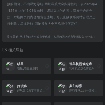
接的指向，不由星海导航-网址导航大全实际控制，在2025年4
月24日 上午11:03收录时，该网页上的内容，都属于合规合
法，后期网页的内容如出现违规，可以直接联系网站管理员进
行删除，星海导航-网址导航大全不承担任何责任。
星海导航-网址导航大全致力于优质、实用的网络站点资源收集与分享！
相关导航
喵星
玩单机游戏仓库
喵星_喵星资源网
玩单机游戏仓库也叫玩单机网，提供单机游戏试玩与正版游戏推荐，提供单机游戏下载、游戏修改器下载、steam游戏账号分享。
好玩客
夢幻球隊
好玩客汇集了丰富游戏资源，为广大玩家提供全面的游戏情报资讯。
夢幻球隊之旅一開始，玩家會有一隊由原創球員組成的球隊。這班球員能力一般，所以最好簽入一些新球員。要簽下球員，就必須前往[簽約]。建議查看「標準球員清單」，可在那裡用歡迎獎勵簽下球員 。