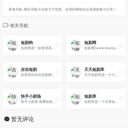
星海导航-网址导航大全致力于优质、实用的网络站点资源收集与分享！
相关导航
短剧狗
短剧网
短剧狗是一款发现高质量资源的夸克网盘搜索引擎。我们提供对百度网盘、阿里云盘、夸克云盘等主流网盘的深度全文检索服务，专注于短剧、影视、音乐等多种媒体内容的快速搜索。无需注册，直接搜索，简单快捷地找到你需要的内容。
短剧网[www.duanju001.com]提供最全的最新网络短剧,热门短剧,重生短剧,家庭短剧,逆袭短剧,穿越短剧,都市短剧,古装短剧,爽文短剧
吉吉短剧
天天短剧库
欢迎来到吉吉短剧网，您将发现各种风格和类型的免费短剧电视剧，包括喜剧、悬疑、爱情等，每部作品都将带给您不一样的观影体验。
天天短剧库是一个只专注提供夸克网盘影视资源分享的「文档」，不是一个网站形式，但可以通过查询或目录进行浏览，目前已经更新有7000余部国产影视剧资源。
快手小剧场
短剧库
快手小剧场 免费短剧视频
短剧库是一个共享短剧资源的免费网站
暂无评论