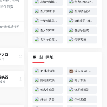
表情包制作大全
免费ChatGPT中文版
承担任何责
图片加水印
图片取色器/拾色器
一键创建站点地图
pdf 转图片(jpg,png)
26.html转载请注明
图片转PDF
在线字数统计工具
各种单位互相转换
代码素描
交入口
热门网址
入口
IP 地址查询
摸头杀 GIF 生成器
转换器
随机生成美少女图片
电子木鱼
互转换
签名生成器
烟花模拟器
身价计算器
代码素描