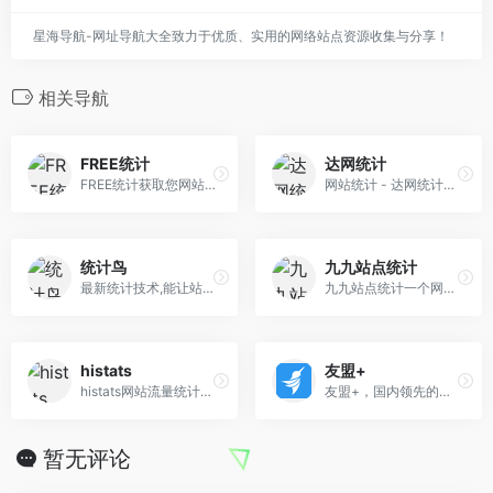
星海导航-网址导航大全致力于优质、实用的网络站点资源收集与分享！
相关导航
FREE统计
达网统计
FREE统计获取您网站的实时统计数据，包括访问量、用户行为和来源分析。我们的工具帮助您深入了解访客习惯，优化内容策略，从而有效提升网站流量和转化率
网站统计 - 达网统计是一款专业且实用性强的在线网站流量统计及分析系统，适合于各类网站，并可根据客户要求任意定制界面和开发。
统计鸟
九九站点统计
最新统计技术,能让站长随时看见站点状态，海量辅助功能满足站长各种需求，让站长更加方便快捷管理站点。
九九站点统计一个网站数据统计网站
histats
友盟+
histats网站流量统计工具 100% 免费， 无服务限制。
友盟+，国内领先的开发者服务及数据智能服务商。专注为互联网企业提供一站式数据分析运营服务近10年。截至2021年已累计服务230万移动应用和950万家网站。19年友盟+战略升级重磅发布友盟云。
暂无评论