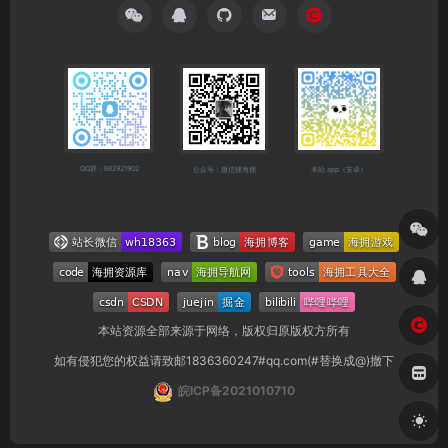
QQ群：682921902
公众号：微信搜海拥
本站 app（安卓）
本站资源全部来源于网络，版权归原版权方所有
如有侵犯您的权益请致邮1836360247#qq.com(#替换成@)撤下
皖ICP备2021010710