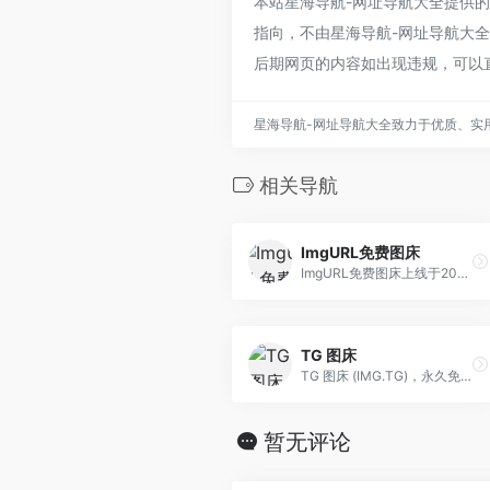
本站星海导航-网址导航大全提供
指向，不由星海导航-网址导航大全实
后期网页的内容如出现违规，可以
星海导航-网址导航大全致力于优质、实
相关导航
ImgURL免费图床
ImgURL免费图床上线于2017年12月，累积托管图片超过100万。ImgURL可以快速将图片转换为URL链接，为您提供简单、稳定、可信赖的图片上传于外链分享服务。
TG 图床
TG 图床 (IMG.TG)，永久免费图床，包含国内节点的全球 CDN 免费图片托管，毫秒级的访问体验，异地备份并永久保存在云端。
暂无评论