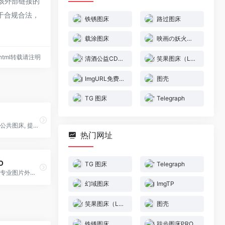
该外部链接的
属于合规合法，
铁锈图床
路过图床
载涂图床
映画の妖火图床
43.html转载请注明
清酒公益CDN图床
笑果图床（LOL图床）
ImgURL免费图床
图壳
TG 图床
Telegraph
路过图床, 免费公共图床, 提供图片上传和图片外链服务, 原图保存, 全球CDN加速.
热门网址
O
TG 图床
Telegraph
免费公共图床, 专业图片外链, 全球CDN分发,寄り添って床を敷きます。無料の公共図、専門画像の外部チェーン、全世界のCDNが配っています
幻域图床
ImgTP
笑果图床（LOL图床）
图壳
铁锈图床
跬步图床PRO