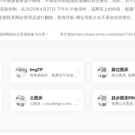
的小P图床都来源于网络，不保证外部链接的准确性和完整性，同时，对于
际控制，在2025年4月27日 下午9:31收录时，该网页上的内容，都
直接联系网站管理员进行删除，星海导航-网址导航大全不承担任何责任。
用的网络站点资源收集与分享！
本文地址https://www.xhnav.com/sites/77
ImgTP
路过图床
简单易操作，免费且不压缩图片画质的公共图床平台，支持对接PicGo。从本地相册选取图片上传到图床服务器快速获取图片外链。支持批量上传！
云图床
跬步图床PR
云图床（cloudimge.com）免费公共图床, 提供图片上传和图片外链以及图片托管服务, 原图保存, 全球CDN加速.