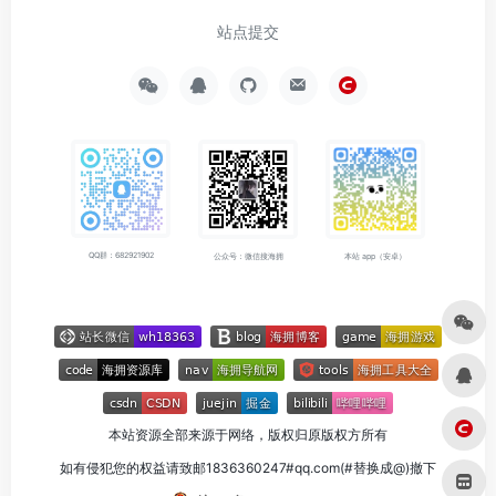
站点提交
QQ群：682921902
公众号：微信搜海拥
本站 app（安卓）
本站资源全部来源于网络，版权归原版权方所有
如有侵犯您的权益请致邮1836360247#qq.com(#替换成@)撤下