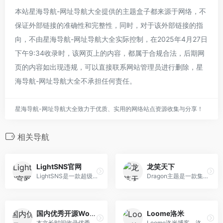
本站星海导航-网址导航大全提供的主题盒子都来源于网络，不
保证外部链接的准确性和完整性，同时，对于该外部链接的指
向，不由星海导航-网址导航大全实际控制，在2025年4月27日
下午9:34收录时，该网页上的内容，都属于合规合法，后期网
页的内容如出现违规，可以直接联系网站管理员进行删除，星
海导航-网址导航大全不承担任何责任。
星海导航-网址导航大全致力于优质、实用的网络站点资源收集与分享！
相关导航
LightSNS官网
龙笑天下
LightSNS是一款超级强大的社交系统，基于wordpress开发，安全稳定。包含多板块论坛、问答、VIP、充值、付费可见等一系列强大的轻社区系统&amp;轻论坛程序。
Dragon主题是一款集合wordpress商城主题、图片主题、资源下载主题、博客主题的wordpress多功能高级付费主题模板，支持QQ微博微信登录，支持支付宝当面付、微信扫 码/H5支付/JSAPI支付等支付方式，支持付费下载、付费阅读查看、卡密、VIP会员、推广佣金、前端发布文章资源等。
国内优秀开源WordPress主题合集
Loome洛米
本文长时间收录优秀国内优秀开源WordPress主题，至于为什么不收录国外的WP主题，因为国外主题在国内使用，会有加载不完的css，前后台一直转圈等等因素，当然后面 可能会出一期优秀的国外WP主题。
Loome洛米博客，洛米汉化分享国外优秀wordpress主题,wordpress插件,提供wordpress汉化主题,wordpress汉化插件,wordpress模板的免费下载,专注yootheme主题,widgetkit插件的使用与分享。