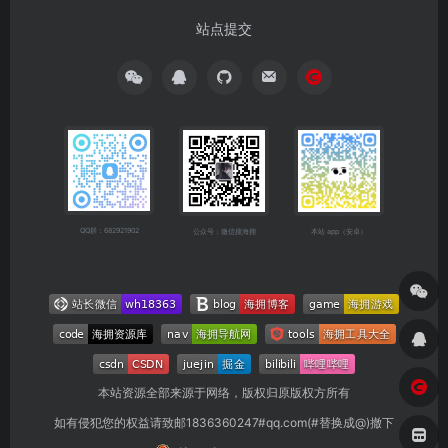
站点提交
QQ群：682921902
公众号：微信搜海拥
本站 app（安卓）
本站资源全部来源于网络，版权归原版权方所有
如有侵犯您的权益请致邮1836360247#qq.com(#替换成@)撤下