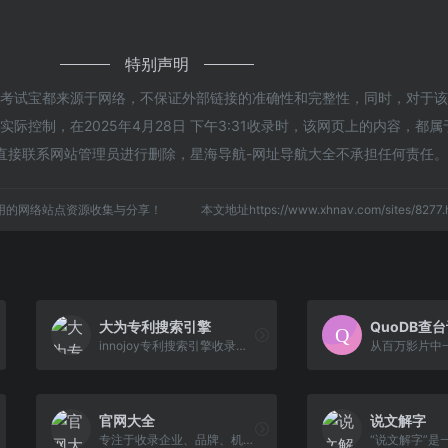
特别声明
的考试宝都来源于网络，不保证外部链接的准确性和完整性，同时，对于
际控制，在2025年4月28日 下午3:31收录时，该网页上的内容，都
直接联系网站管理员进行删除，星海导航-网址导航大全不承担任何责任。
用的网络站点资源收集与分享！
本文地址https://www.xhnav.com/sites/82
大为专利搜索引擎
QuoDB查
innojoy专利搜索引擎收录全球105多个国家1.4亿多件专利数据,简单易用.专利搜索,innojoy专利搜索,中文专利搜索引擎,专利检索,专利查询,专利下载,发明专利查询网, 为我国颇具创新能力的科学家、研发人员、法律专业人士等提供技术情报和研发决策支持,帮助我国用户参与全球性竞争。
从百万影片中
官网大全
说文解字
专注于收录企业、品牌、机构、团体或个人的官方网站，官网大全的使命是帮助网民识别真正的官方网站，从而避开日益增多的山寨、冒牌网站，以维护官方网站的权威性。