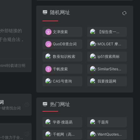
随机网址
该外部链接的
文津搜索
【报告查一查】
属于合规合法，
QuoDB查台词
MOLGET 摩尔聚合 一键搜索全球化工信息
数蚕知识检索
ip51搜索商标
77.html转载请注明
千帆搜索
SimilarSites-发现相似的网站
CAS号查询
我要搜题网
台词
热门网址
一键查找台词
学赛·搜题易
千题库
千栀网（高校搜索）
WantQuotes 据意查句
“说文解字”是一个致力于全文检索中国语言学和文字学的平台，用户可以根据拼音、部首、部件化学基查找想知道的文字。《说文解字》书名许慎这样解释道。然后，形式的声音，就意味着那是语言。文者，物象之本;字者，言孳乳而浸多也。」