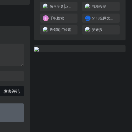
象形字典|汉字结构查询网
谷粉搜搜
千帆搜索
5118全网文章搜索采集
近邻词汇检索
笑来搜
发表评论