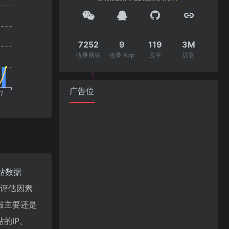
7252
9
119
3M
收录网站
收录 App
文章
访客
广告位
站数据
值评估因素
最主要还是
的IP、