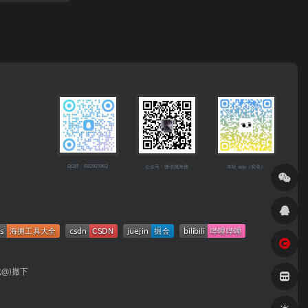
QQ群：682921902
公众号：微信搜海拥
本站 app（安卓）
成@)撤下