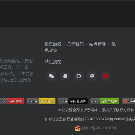
摸鱼游戏
关于我们
站点博客
隐
私政策
高效的现代导航站，聚合
站点提交
编程工具、设计素
闲娱乐站点，支持多
职场人士的上网首
本站资源全部来源于网络，版权归原版权方所有
如有侵犯您的权益请致邮1836360247#qq.com(#替换
皖ICP备2021010710