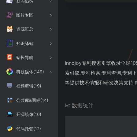
新闻热榜
图片专区
资源汇总
知识驿站
站长导航
innojoy专利搜索引擎收录全球1
科技媒体(149)
索引擎,专利检索,专利查询,专
等提供技术情报和研发决策支持,
视频剪辑(19)
公共库&图标(14)
数据统计
开源镜像(10)
代码托管(12)