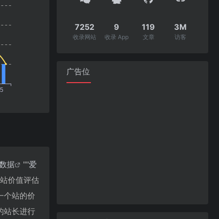
7252
9
119
3M
收录网站
收录 App
文章
访客
广告位
8数据
""
爱
网站价值评估
一个站的价
的站长进行