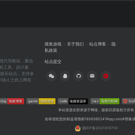
摸鱼游戏
关于我们
站点博客
隐
私政策
高效的现代导航站，聚合
站点提交
编程工具、设计素
闲娱乐站点，支持多
职场人士的上网首
本站资源全部来源于网络，版权归原版权方所有
如有侵犯您的权益请致邮1836360247#qq.com(#替换
皖ICP备2021010710