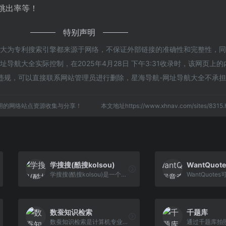
、跳出率等！
特别声明
的大为专利搜索引擎都来源于网络，不保证外部链接的准确性和完整性，
导航大全实际控制，在2025年4月28日 下午3:31收录时，该网页上
违规，可以直接联系网站管理员进行删除，星海导航-网址导航大全不承
用的网络站点资源收集与分享！
本文地址https://www.xhnav.com/sites/83
学搜搜(酷搜kolsou)
WantQuot
学搜搜(酷搜kolsou)是一个专注百度云资源搜索引擎网站,各类网盘资源免费下载,提供设计素材及源码和java、python、人工智能、大数据、web前端、考研等视频教程百 度网盘下载.
数蚕知识检索
千题库
数蚕知识检索是计算机专业技术搜索引擎，专注于搭建计算机技术参考站点，包含计算机维基、计算机理论、图形学、计算机工程等诸多计算机领域的专业技术知识，以自研数据库、web服务器为骨架打造在线计算服务网络架构。