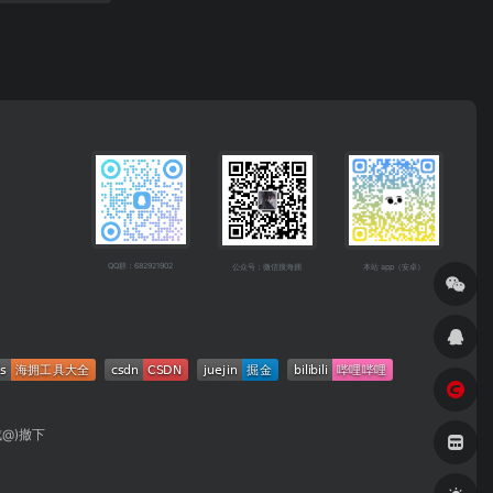
QQ群：682921902
公众号：微信搜海拥
本站 app（安卓）
成@)撤下