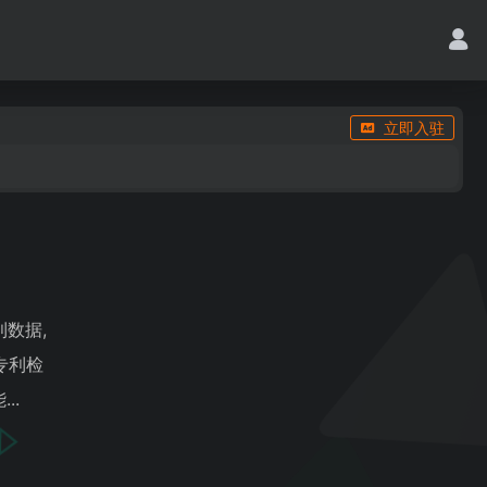
立即入驻
利数据,
,专利检
..