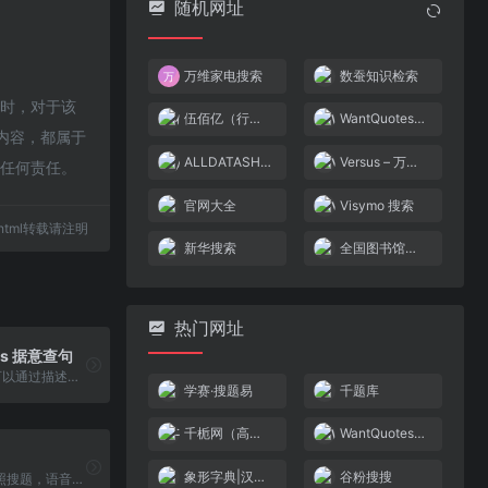
随机网址
万维家电搜索
数蚕知识检索
同时，对于该
伍佰亿（行业搜索）
WantQuotes 据意查句
的内容，都属于
ALLDATASHEET 电子元件搜索引擎
Versus – 万物皆可对比
担任何责任。
官网大全
Visymo 搜索
15.html转载请注明
新华搜索
全国图书馆论文搜索网
热门网址
es 据意查句
WantQuotes可以通过描述的意思来查找名句，包括名人名言、古诗词和文言文名句、谚语俗语歇后语等。WantQuotes基于最先进的人工智能算法实现，由清华大学自然语言处理实验室出品。
学赛·搜题易
千题库
千栀网（高校搜索）
WantQuotes 据意查句
象形字典|汉字结构查询网
谷粉搜搜
通过千题库拍照搜题，语音搜题，找答案, 让你的问题得到精准的解答