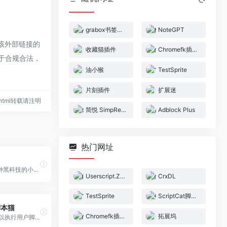
grabox书签插件
NoteGPT
该外部链接的
收藏猫插件
Chromefk插件官网
属于合规合法，
油小猴
TestSprite
片刻插件
扩展迷
80.html转载请注明
简悦 SimpRead
Adblock Plus
热门网址
一个汇聚了各种黑科技的小站，更多黑科技请搜索公众号
Userscript.Zone
CrxDL
TestSprite
ScriptCat脚本猫
t脚本猫
Chromefk插件官网
拓展坞
脚本猫,一个可以执行用户脚本的浏览器扩展,万物皆可脚本化,让你的浏览器可以做更多的事情!