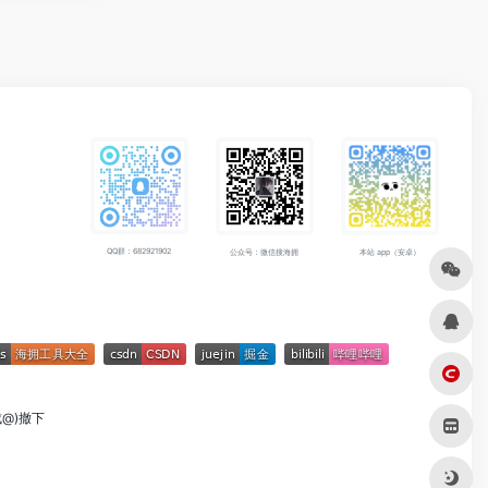
QQ群：682921902
公众号：微信搜海拥
本站 app（安卓）
成@)撤下