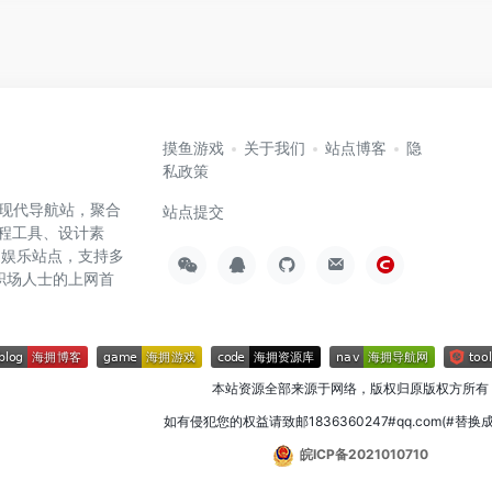
摸鱼游戏
关于我们
站点博客
隐
私政策
高效的现代导航站，聚合
站点提交
编程工具、设计素
闲娱乐站点，支持多
职场人士的上网首
本站资源全部来源于网络，版权归原版权方所有
如有侵犯您的权益请致邮1836360247#qq.com(#替换
皖ICP备2021010710