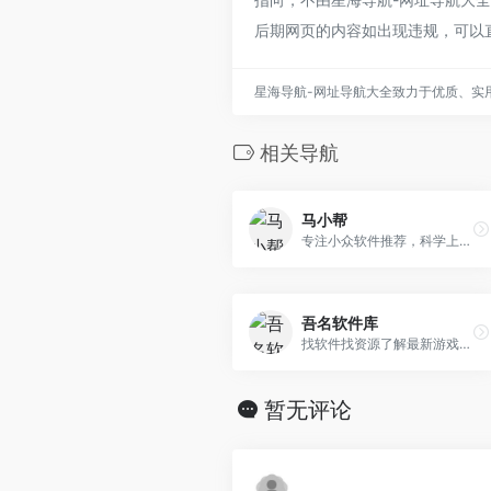
后期网页的内容如出现违规，可以
星海导航-网址导航大全致力于优质、实
相关导航
马小帮
专注小众软件推荐，科学上网经验分享，这里有各种电脑手机使用技巧，以及好玩有用的互联网经验！
吾名软件库
找软件找资源了解最新游戏资讯，就上吾名软件库，吾名爱生活，爱网络，爱分享优惠券活动，专注活动，线报，赚客吧，教程分享，免费游戏，还有电脑技巧以及其他日常信息、游戏资讯 等，总之就是网络那些事。
暂无评论