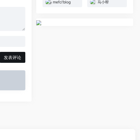
mefcl’blog
马小帮
发表评论