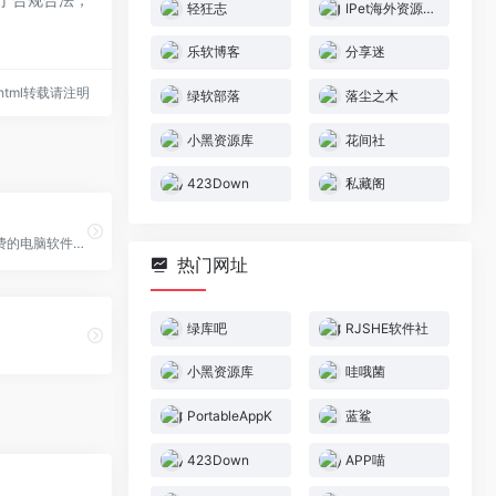
轻狂志
IPet海外资源网
乐软博客
分享迷
47.html转载请注明
绿软部落
落尘之木
小黑资源库
花间社
423Down
私藏阁
绿库吧提供免费的电脑软件下载、APP软件下载、手机应用下载、Mac苹果软件下载，本站全力打造一个安全、快速、绿色、无病毒的软件和软件下载平台。
热门网址
绿库吧
RJSHE软件社
小黑资源库
哇哦菌
PortableAppK
蓝鲨
423Down
APP喵