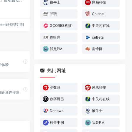
鞭牛士
网易科技
品玩
Chiphell
13.html转载请注明
GCORES机核
中关村在线
虎嗅网
cnBeta
我是PM
雷锋网
户体验
热门网址
少数派
凤凰科技
和创新连接器
数字尾巴
中关村在线
Donews
鞭牛士
科普中国
我是PM