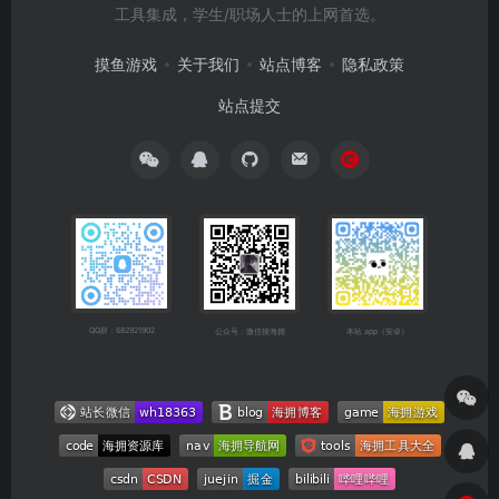
工具集成，学生/职场人士的上网首选。
摸鱼游戏
关于我们
站点博客
隐私政策
站点提交
QQ群：682921902
公众号：微信搜海拥
本站 app（安卓）