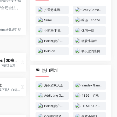
外部链接的指
于合规合法，
扫雷游戏网页版
CrazyGames | 3D在线小游戏
Suroi
绘谜 – enazo
89.html转载请注明
小霸王怀旧游戏机
休闲一刻
Poki免费在线游戏
微软小游戏
Poki.cn
畅玩空间官网
CrazyGames | 3D在线小游戏
个非常炫酷的3D游戏合集网站，你能在这里找到各种3D小游戏，有动漫人物游戏、射击游戏、益智游戏、体育游戏、探险游戏。想玩哪个点击那个，然后点击“play”开始游戏，保证你玩不腻。
热门网址
盒
海拥游戏大全
Yandex Games
在线免费畅玩或下载红白机游戏，包括魂斗罗，超级玛丽，坦克大战等小霸王经典游戏，让我们一同找回童年的快乐！玩红白机游戏，就认准红白机游戏盒！
Addicting Games
4399小游戏
Poki免费在线游戏
HTML5 Games
QQ浏览器游戏中心
微软小游戏