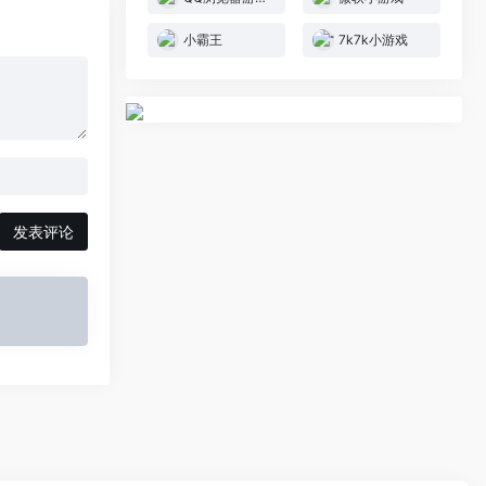
小霸王
7k7k小游戏
发表评论