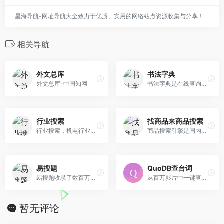
星海导航-网址导航大全致力于优质、实用的网络站点资源收集与分享！
相关导航
外文总库
书法字典
外文总库-中国知网
书法字典是在线查询历代书法家作品，内容包括草书、行书、楷书、篆书、隶书等数以十万计的单字书体写法,还包括王羲之书法字典、米芾书法字典。还有历代名家资料 ，简历，书法作品详细介绍等内容。篆刻部分，收集从古至今各路书法名家经典作品万方以上。
行业搜索
找商品来商品搜索
行业搜索，机电行业搜索平台，机电行业垂直搜索引擎，机电之家提供机电市场行情及机电产品交易信息，包括机电产品数据库，机电供求信息，REACH服务，机电搜索， 机电资讯，机电会展，机电人才等栏目。
商品搜索引擎是国内搜索引擎之一,为中国用户提供数码电器,办公居家,个人护理,男女童装,礼品奢品,酒水饮食,母婴用品,图书医药等信息搜索服务。
易搜题
QuoDB查台词
易搜题收录了数百万的建筑工程、经济金融、会计财税、职业资格、职业资格、安全生产、特种作业、医药卫生、经济财会、执业医师以及一些常见的普通练习的题目题库供大家查询
从百万影片中一键查找台词
暂无评论