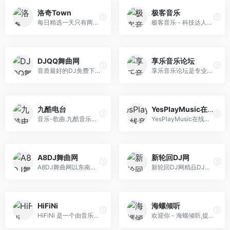
洛奇Town
极客音乐
每日精选一天只有两首曲子，有些不够听的样子；发现音乐来源是网易云音乐、虾米音乐以及QQ音乐的每日推荐。如果你喜欢本站每日推荐的音乐，那么你可以在这里 发现心动的声音。
极客音乐 - 科技达人必备综合资讯指南和神秘宝箱
DJQQ舞曲网
享乐音乐论坛
音质最好的DJ免费下载网站、提供无损高品质DJ舞曲分享,DJ舞曲下载,我们网站有最专业DJ大师和DJ舞曲制作团队精心混音打造的DJ串烧和夜店DJ舞曲、每天更新最潮 最嗨的DJ音乐,DJ舞曲,DJ串烧,酒吧夜店舞曲,让您感受无损高品质DJ分享与下载的快乐,下载DJ就到DJQQ音乐网站 www.djqq.net
享乐音乐论坛是专业的无损音乐发烧友社区，免费提供高品质无损音乐下载的网站，更是无损音乐发烧友的乐园，拥有的无损音乐下载格式包含各种类型：FLAC、APE、WAV、DSD、DTS、APE、AAC、还有车载音乐下载，古典音乐下载，hires音乐下载，dsd音乐下载，是一个名不虚传的无损音乐下载网站，海量高品质免费无损音乐打包下载天堂。
九酷电台
YesPlayMusic在线音乐
音乐-歌曲.九酷音乐网是专业的在线音乐试听mp3下载网站.收录了网上最新歌曲和流行音乐,网络歌曲,好听的歌,抖音热门歌曲,经典老歌等最新流行歌曲MP3下载试听服务,是您寻找好听的歌首选网站。
YesPlayMusic在线音乐，免费下载付费、vip音乐！
A8DJ舞曲网
新轮回DJ网
A8DJ舞曲网以东南亚DJ为核心,提供最新包房DJ音乐,每天更新快人一步,专业DJ团队精心制作好听的串烧,打造车载DJ舞曲,为DJ工作者收录国外DJ舞曲,提供高音质在线 试听及MP3免费下载,全方位满足DJ工作者及音乐爱好者的需求。
新轮回DJ网精品DJ舞曲汇聚,每天更新快人一步,专业DJ团队精心制作好听的串烧,打造车载DJ舞曲,为DJ工作者收录国外DJ舞曲,提供高音质在线试听及MP3下载,全方位满足DJ工作者及音乐爱好者的需求。
HiFiNi
海螺倾听
HiFiNi 是一个由音乐爱好者维护的分享平台, 旨在解决问题互帮互助, 如果您有需求, 请注册账号并发布信息、详细描述歌曲信息等, 我们会尽力帮您寻找HiFiNi MUSIC BBS - HiFiNi.COM
欢迎你 - 海螺倾听,提供高品质音乐MP3的个性化推荐、发布、P2P下载服务，以及线下音乐活动等互动内容