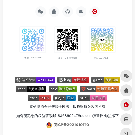
QQ群：682921902
公众号：微信搜海拥
本站 app（安卓）
本站资源全部来源于网络，版权归原版权方所有
如有侵犯您的权益请致邮1836360247#qq.com(#替换成@)撤下
皖ICP备2021010710