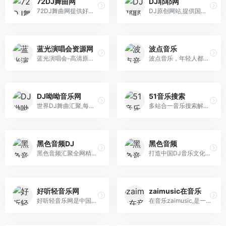
72DJ舞曲网
DJ耶耶网
72DJ舞曲网提供好听的DJ舞曲免费下载,主要包括国内外最新dj音乐,好听的中文舞曲,dj串烧全部精心打造。北方最好的dj舞曲在线试听网站！
DJ原创网站,提供国内外DJ舞曲,好听的DJ音乐,劲爆的DJ舞曲音乐MP3免费下载,专业提供DJ嗨嗨网,DJ舞曲,DJ串烧,dj现场,dj慢摇,尽在DJ嗨吧-DJ耶耶网
蓝光演唱会资源网
波点音乐
蓝光演唱会-高清原盘演唱会下载网站，专注iso和bdmv格式的蓝光Blu-ray Disc音乐会下载，本站有香港、大陆、台湾、日本、欧美演唱会。
波点音乐，年轻人都在用的音乐App！亿级曲库在线畅听，网罗各种音乐大咖，学生党必备的宝藏应用。歌多、好看、省钱，极简界面与极致听歌体验，还原音乐原本的样子！
DJ呦呦音乐网
51音乐搜索
世界DJ舞曲汇聚,每天更新快人一步,专业DJ团队精心制作好听的串烧,打造车载DJ舞曲,为DJ工作者收录国外DJ舞曲,提供高音质在线试听及MP3免费下载,全方位满足DJ工作者及音乐爱好者的需求
多站合一音乐搜索解决方案，可搜索试听网易云音乐、QQ音乐、酷狗音乐、酷我音乐、虾米音乐、百度音乐、一听音乐、咪咕音乐、荔枝FM、蜻蜓FM、喜马拉雅FM、全 民K歌、5sing原创翻唱音乐。
黑色音频DJ
黑色音频
黑色音频汇聚全网精品DJ舞曲,DJ串烧,DJ现场,DJ慢摇,电音,3D环绕.更新速度快,种类全,音质好.优秀的DJ团队引领DJ潮流,享受高品质DJ听觉盛宴一切尽在黑色音频DJ
打造中国DJ音乐文化,每天同步国内外DJ舞曲,高品质数字音乐在线试听及下载,全方位满足DJ工作者及音乐爱好者的需求。
好听轻音乐网
zaimusic在音乐
好听轻音乐网是中国最好的轻音乐交流平台,专注于分享好听的轻音乐、纯音乐、经典钢琴曲、中国轻音乐、新世纪音乐、背景音乐，是专业的轻音乐在线试听、MP3下 载网站。
在音乐zaimusic,是一个只属于音乐的网站,汇集了国内国外的音乐网站、音乐微信公众号、音乐群、音乐资讯等,开启您的音乐之旅。