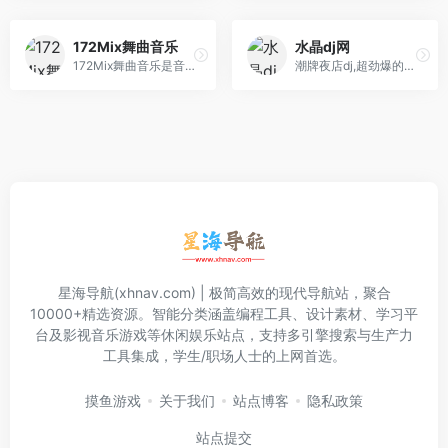
172Mix舞曲音乐
水晶dj网
172Mix舞曲音乐是音质最好的Dj免费下载网站,提供无损高品质Dj舞曲分享,Dj舞曲下载,每天更新最潮最嗨的Dj音乐,Dj舞曲
潮牌夜店dj,超劲爆的dj网站以华南地区DJ为核心,提供无损高品质DJ舞曲,每天更新快人一步,我们网站有最专业DJ团队精心制作好听的串烧,打造精品车载DJ舞曲,为喜 欢DJ的爱好者,提供高音质在线试听及MP3免费下载,全方位满足DJ音乐爱好者的需求。
星海导航(xhnav.com) | 极简高效的现代导航站，聚合
10000+精选资源。智能分类涵盖编程工具、设计素材、学习平
台及影视音乐游戏等休闲娱乐站点，支持多引擎搜索与生产力
工具集成，学生/职场人士的上网首选。
摸鱼游戏
关于我们
站点博客
隐私政策
站点提交