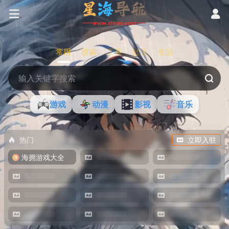
常用
搜索
工具
社区
生活
游戏
动漫
影视
音乐
热门
立即入驻
海拥游戏大全