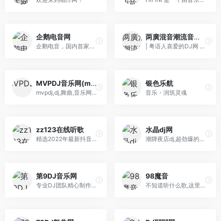
企鹅电音网
两廣混音潮流音乐街 Djwr.com
企鹅电音，国内首家电子音乐线上流媒体平台，它拥有很多有共同爱好的朋友在彼此交流、分享和感受音乐所给他们带来的快乐。电音帝国顶级，权威，专业的音乐态 度！是一个集电子音乐、欧美潮流音乐、中国原创舞曲、小资音乐和网络音乐电台为主的高品质mp3分享平台，它也是国内外音乐达人、顶尖电子音乐人、各大名牌夜店的明星dj、音乐爱好者，都市 时尚潮人的网络地。
| 粤语人喜爱的DJ网 |- 平台提供海量好听的粤语Dj舞曲，精选分享经典慢摇串烧嗨歌音乐，同步更新全球各类流行混音作品，致力打造特色全粤语潮牌电音网。
MVPDJ音乐网(mvpdj.com)
银色乐航
mvpdj,dj,舞曲,音乐网,音乐下载,最新舞曲,舞曲下载,在线听歌,电子音乐,MP3下载,音乐电台,欧美舞曲,音乐社区
音乐・润筑灵魂
zz123在线听歌
水晶dj网
精选2022年最新抖音歌曲，分类齐全，歌曲数量丰富，更新及时。种子音乐全站收集了经典老歌，欧美流行，中文DJ等期待您的体验。
潮牌夜店dj,超劲爆的dj网站以华南地区DJ为核心,提供无损高品质DJ舞曲,每天更新快人一步,我们网站有最专业DJ团队精心制作好听的串烧,打造精品车载DJ舞曲,为喜 欢DJ的爱好者,提供高音质在线试听及MP3免费下载,全方位满足DJ音乐爱好者的需求。
第9DJ音乐网
98魔音
专业DJ团队精心制作好听的串烧,打造车载DJ舞曲,提供高音质在线试听及MP3下载,全方位满足DJ音乐爱好者的需求。
不知道听什么歌,这里随机播放热门推荐歌曲免费在线播放下载,这里至少收集了过万首热门在网络上最全的音乐