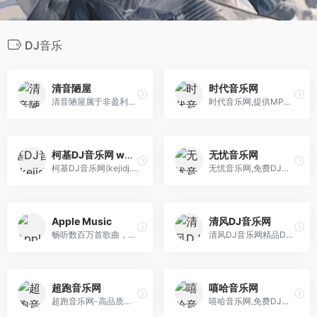
DJ音乐
清音陋屋
时代音乐网
清音陋屋属于非盈利性的个人纯音乐分享网站，主要为喜欢轻音乐、纯音乐的朋友创建，其主要内容为忧伤轻音乐、影视配乐、忧伤散文，清音陋屋网站创建总结为“用耳聆听，用心感受”。
时代音乐网,提供MP3歌曲免费下载,歌曲下载,在线试听流行歌曲和好听的歌,经典老歌大全,伤感歌曲,非主流音乐,好听的英文歌曲,儿童歌曲,网络歌曲,最新歌曲下载, 下歌曲听音乐,在线听歌曲尽在时代音乐网。
柯基DJ音乐网 www.kejidj.com
无忧音乐网
柯基DJ音乐网(kejidj.com)世界DJ舞曲汇聚,每天更新快人一步,专业DJ团队精心制作好听的串烧,打造车载DJ舞曲,为DJ工作者收录国外DJ舞曲,提供高音质在线试听及MP3免费下载,全方位满足DJ工作者及音乐爱好者的需求,云集2019年度最新最好听的dj音乐下载,更多dj酒吧慢摇、现场超劲爆dj舞曲实现同步更新.
无忧音乐网,免费DJ舞曲MP3，MP4视频下载.收录了网上最新歌曲和流行音乐,网络歌曲,好听的歌,非主流音乐,经典老歌,搞笑歌曲,儿童歌曲,英文歌曲等。是您寻找好听的歌首选网站
‎Apple Music
清风DJ音乐网
畅听数百万首歌曲，观看音乐视频，体验现场表演，一切尽在 Apple Music。订阅后即可在网页、App 或 Android 设备上播放。
清风DJ音乐网精品DJ舞曲汇聚,每天更新快人一步,专业DJ团队精心制作好听的串烧,打造车载DJ舞曲,为DJ工作者收录国外DJ舞曲,提供高音质在线试听及MP3下载,全方位满足DJ工作者及音乐爱好者的需求。
超跑音乐网
嘻哈音乐网
超跑音乐网-高品质车载音乐试听下载站，最新最丰富的车载音乐DJ舞曲，真正的无损高品质音乐，好看好听的视频MV，尽在超跑音乐网，发烧友专属无损音乐网
嘻哈音乐网,免费DJ舞曲MP3，MP4视频下载.收录了网上最新歌曲和流行音乐,网络歌曲,好听的歌,非主流音乐,经典老歌,搞笑歌曲,儿童歌曲,英文歌曲等。是您寻找好听的歌首选网站