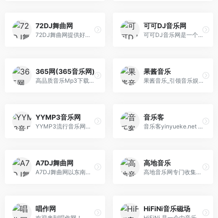
72DJ舞曲网
可可DJ音乐网
72DJ舞曲网提供好听的DJ舞曲免费下载,主要包括国内外最新dj音乐,好听的中文舞曲,dj串烧全部精心打造。北方最好的dj舞曲在线试听网站！
可可DJ音乐网是一个汇聚国内外知名DJ的DJ平台.我们提供DJ舞曲app,包括ios,Android,pc端和微信公众号多客户端，提供求职招聘，原创舞曲发布,电音现场,舞曲视频,在线舞曲试听下载的综合性DJ门户网。
365网(365音乐网)
果酱音乐
高品质音乐Mp3下载试听网站，提供最新最好听的流行歌曲、网络歌曲，以及权威、全面的歌曲排行榜。
果酱音乐_引领音乐娱乐新风向
YYMP3音乐网
音乐客
YYMP3流行音乐网提供最好听的歌曲免费在线试听的音乐网站。收录了网上最新最流行的mp3音乐,网络歌曲,非主流,DJ音乐,伤感歌曲,经典老歌等等mp3歌曲,是您寻找好听的歌曲首选网站。
音乐客yinyueke.net 具有音乐搜索、播放、下载、歌词同步显示、个人音乐播放列表同步等功能。
A7DJ舞曲网
高地音乐
A7DJ舞曲网以东南亚DJ为核心,提供最新包房DJ音乐,,每天更新快人一步,专业DJ团队精心制作好听的串烧,打造车载DJ舞曲,为DJ工作者收录国外DJ舞曲,提供高音质在线试听及MP3免费下载,全方位满足DJ工作者及音乐爱好者的需求。
高地音乐网专门收集全世界伟大的乐队、歌手的所有无损音乐专辑，对人类有杰出贡献的音乐，都是网站收集的对象，欢迎你来获取你需要的音乐。
唱作网
HiFiNi音乐磁场
欢迎来到唱作网！
HiFiNi 是一个由音乐爱好者维护的分享平台, 旨在解决问题互帮互助, 如果您有需求, 请注册账号并发布信息、详细描述歌曲信息等, 我们会尽力帮您寻找