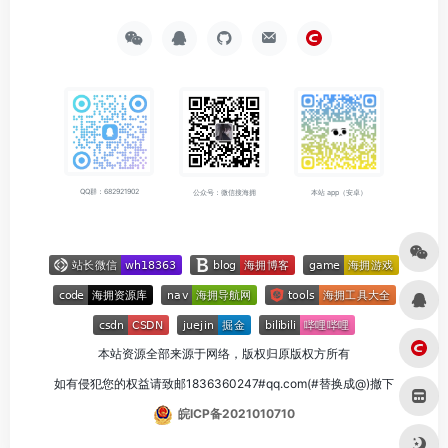
QQ群：682921902
公众号：微信搜海拥
本站 app（安卓）
本站资源全部来源于网络，版权归原版权方所有
如有侵犯您的权益请致邮1836360247#qq.com(#替换成@)撤下
皖ICP备2021010710