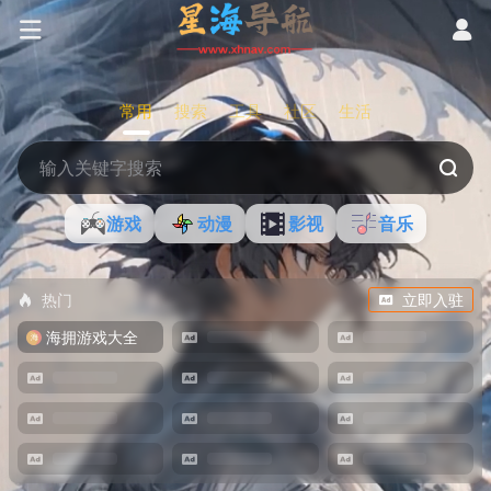
常用
搜索
工具
社区
生活
游戏
动漫
影视
音乐
热门
立即入驻
海拥游戏大全