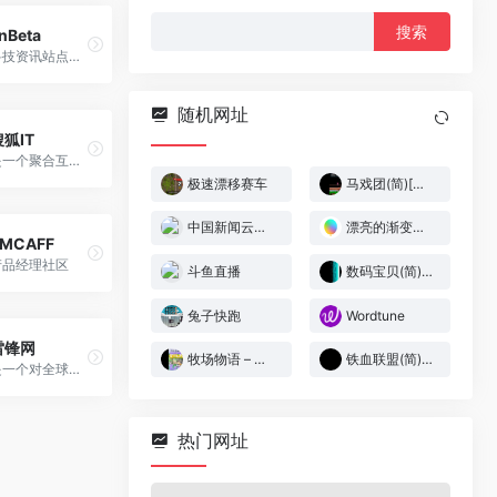
搜
nBeta
索：
科技资讯站点和网友交流平台
随机网址
搜狐IT
是一个聚合互联网、智能硬件、创业投资、通讯数码等科技资讯的媒体平台
极速漂移赛车
马戏团(简)[水火](JP)[ACT](0.37Mb)
中国新闻云媒体
漂亮的渐变颜色
PMCAFF
产品经理社区
斗鱼直播
数码宝贝(简)[酷哥电子](CN)[RPG](8Mb)
兔子快跑
Wordtune
雷锋网
牧场物语 – 矿石镇的伙伴们[CGP&模拟天下](繁)(JP)(64Mb)
铁血联盟(简)[恒格电子](JP)[RPG](6Mb)
是一个对全球前沿技术趋势与产品动态进行深入调研与解读的信息服务平台
热门网址