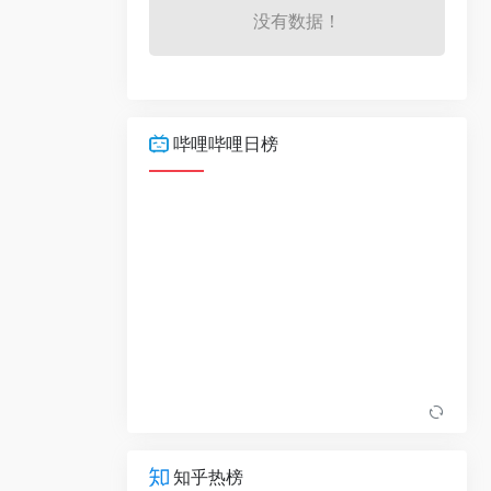
没有数据！
哔哩哔哩日榜
知乎热榜